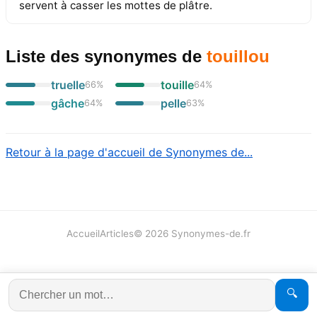
servent à casser les mottes de plâtre.
Liste des synonymes
de
touillou
truelle
touille
66
%
64
%
gâche
pelle
64
%
63
%
Retour à la page d'accueil de Synonymes de...
Accueil
Articles
©
2026
Synonymes-de.fr
🔍