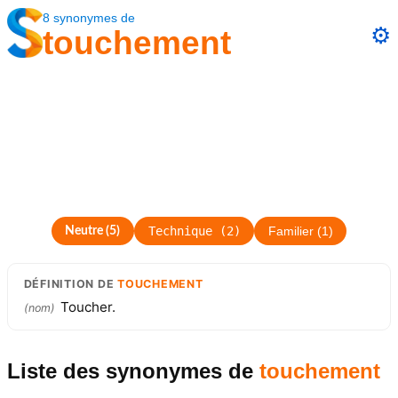
8
synonymes
de
⚙️
touchement
Technique
(
2
)
Neutre
(
5
)
Familier
(
1
)
DÉFINITION
DE
TOUCHEMENT
Toucher.
(
nom
)
Liste des synonymes
de
touchement