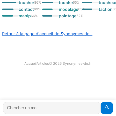
toucher
touche
toucheu
86
%
65
%
contact
modelage
taction
69
%
63
%
6
manip
pointage
66
%
62
%
Retour à la page d'accueil de Synonymes de...
Accueil
Articles
©
2026
Synonymes-de.fr
🔍