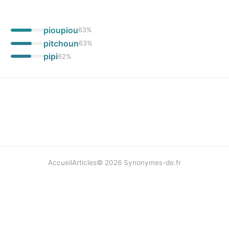
pioupiou
63
%
pitchoun
63
%
pipi
62
%
Accueil
Articles
©
2026
Synonymes-de.fr