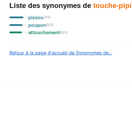
Liste des synonymes
de
touche-pipi
pissou
74
%
poupon
68
%
attouchement
66
%
Retour à la page d'accueil de Synonymes de...