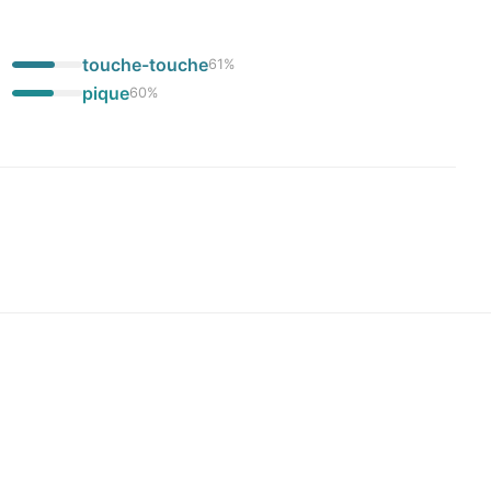
touche-touche
61
%
pique
60
%