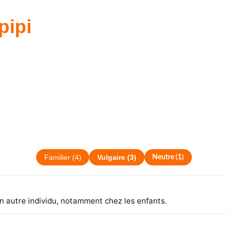
pipi
Familier
(
4
)
Vulgaire
(
3
)
Neutre
(
1
)
un autre individu, notamment chez les enfants.