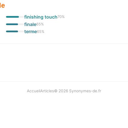
le
finishing touch
70
%
finale
65
%
terme
65
%
Accueil
Articles
©
2026
Synonymes-de.fr