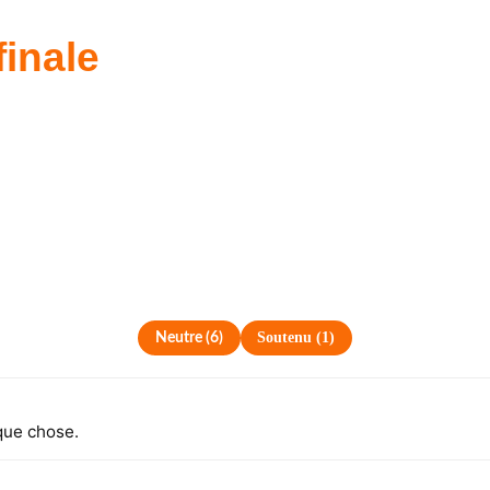
finale
Soutenu
(
1
)
Neutre
(
6
)
que chose.