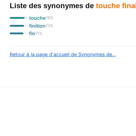
Liste des synonymes
de
touche fina
touche
76
%
finition
73
%
fin
71
%
Retour à la page d'accueil de Synonymes de...