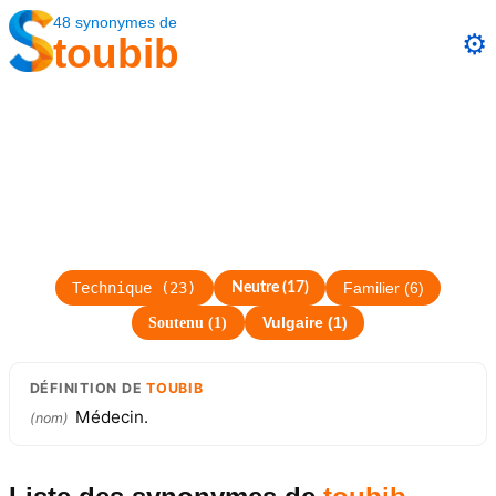
48
synonymes
de
⚙️
toubib
Technique
(
23
)
Neutre
(
17
)
Familier
(
6
)
Soutenu
(
1
)
Vulgaire
(
1
)
DÉFINITION
DE
TOUBIB
Médecin.
(
nom
)