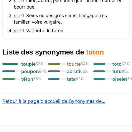
Idiot, abruti, personne que l'on fait tourner en
(
nom
)
bourrique.
Seins ou des gros seins. Langage très
(
nom
)
familier, voire vulgaire.
Variante de téton.
(
nom
)
Liste des synonymes
de
toton
toupie
tourte
toto
82
%
64
%
62
%
poupon
abruti
tutu
67
%
63
%
61
%
téton
tata
oiselet
65
%
62
%
6
Retour à la page d'accueil de Synonymes de...