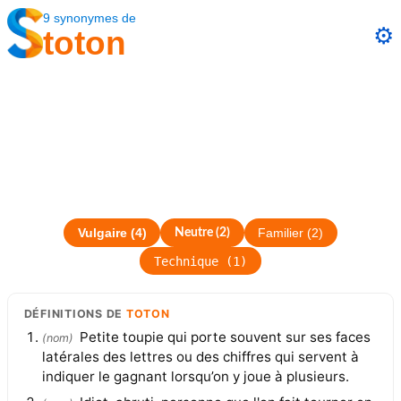
9
synonymes
de
⚙️
toton
Vulgaire
(
4
)
Neutre
(
2
)
Familier
(
2
)
Technique
(
1
)
DÉFINITIONS
DE
TOTON
Petite toupie qui porte souvent sur ses faces
(
nom
)
latérales des lettres ou des chiffres qui servent à
indiquer le gagnant lorsqu’on y joue à plusieurs.