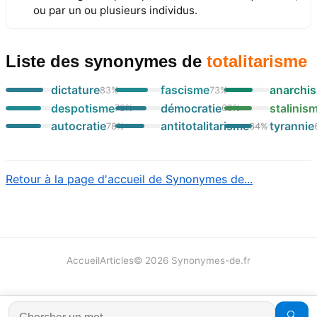
ou par un ou plusieurs individus.
Liste des synonymes
de
totalitarisme
dictature
fascisme
anarchi
83
%
73
%
despotisme
démocratie
stalinis
78
%
69
%
autocratie
antitotalitarisme
tyrannie
78
%
64
%
Retour à la page d'accueil de Synonymes de...
Accueil
Articles
©
2026
Synonymes-de.fr
🔍