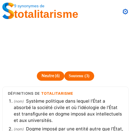
9
synonymes
de
⚙️
totalitarisme
Soutenu
(
3
)
Neutre
(
6
)
DÉFINITIONS
DE
TOTALITARISME
Système politique dans lequel l’État a
(
nom
)
absorbé la société civile et où l’idéologie de l’État
est transfigurée en dogme imposé aux intellectuels
et aux universités.
Dogme imposé par une entité autre que l’État,
(
nom
)