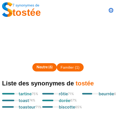
7
synonymes
de
⚙️
tostée
Neutre
(
6
)
Familier
(
1
)
Liste des synonymes
de
tostée
tartine
rôtie
beurrée
75
%
71
%
6
toast
dorée
74
%
67
%
toasteur
biscotte
71
%
65
%