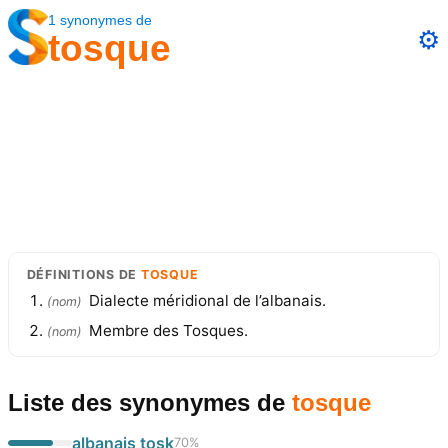
1
synonymes
de
⚙️
tosque
DÉFINITIONS
DE
TOSQUE
Dialecte méridional de l’albanais.
(
nom
)
Membre des Tosques.
(
nom
)
Liste des synonymes
de
tosque
albanais tosk
70
%