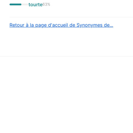
tourte
63
%
Retour à la page d'accueil de Synonymes de...