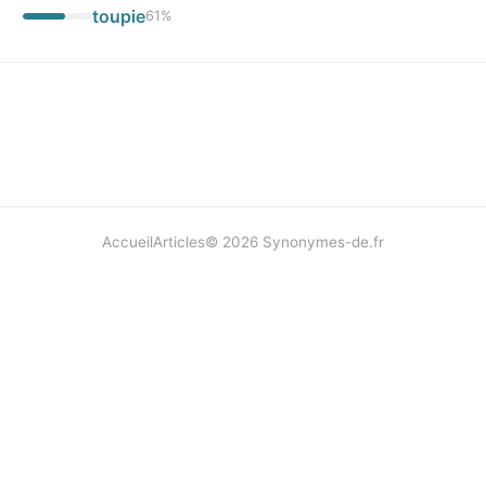
toupie
61
%
Accueil
Articles
©
2026
Synonymes-de.fr