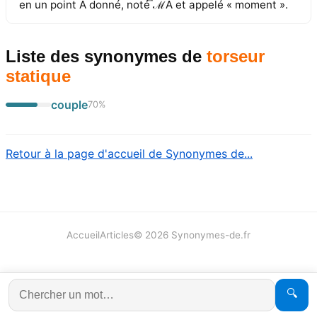
en un point A donné, noté ⃑ℳA et appelé « moment ».
Liste des synonymes
de
torseur
statique
couple
70
%
Retour à la page d'accueil de Synonymes de...
Accueil
Articles
©
2026
Synonymes-de.fr
🔍