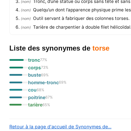
Tronc, d’une statue ou corps sans tête et san
(
nom
)
Quelqu’un dont l’apparence physique prime le
(
nom
)
Outil servant à fabriquer des colonnes torses.
(
nom
)
Tarière de charpentier à double filet hélicoïdal
(
nom
)
Liste des synonymes
de
torse
tronc
77
%
corps
73
%
buste
69
%
homme-tronc
69
%
cou
68
%
poitrine
67
%
tarière
65
%
Retour à la page d'accueil de Synonymes de...