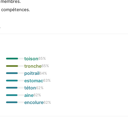
s membres.
s compétences.
.
toison
65
%
tronche
65
%
poitrail
64
%
estomac
63
%
téton
62
%
aine
62
%
encolure
62
%