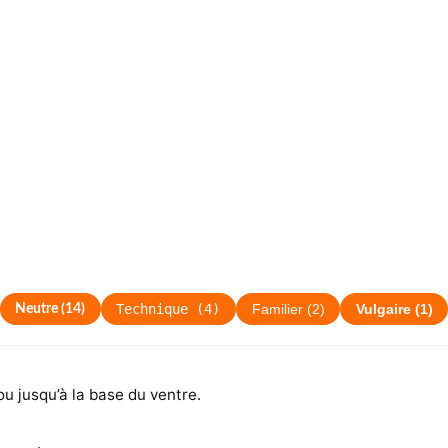
Technique
(
4
)
Neutre
(
14
)
Familier
(
2
)
Vulgaire
(
1
)
ou jusqu’à la base du ventre.