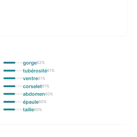
gorge
62
%
tubérosité
61
%
ventre
61
%
corselet
61
%
abdomen
60
%
épaule
60
%
taille
60
%