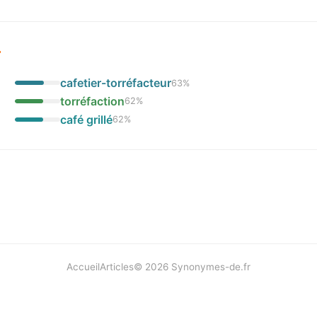
r
cafetier-torréfacteur
63
%
torréfaction
62
%
café grillé
62
%
Accueil
Articles
©
2026
Synonymes-de.fr