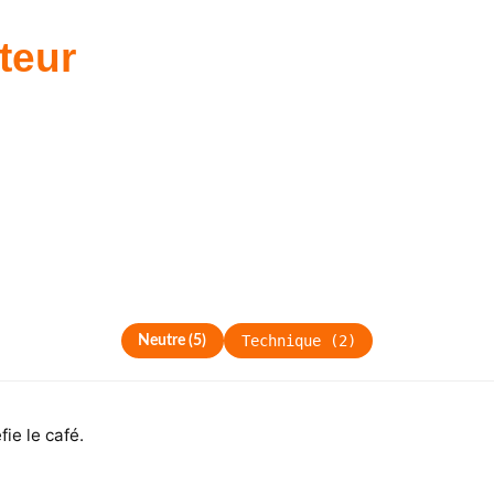
teur
Technique
(
2
)
Neutre
(
5
)
fie le café.