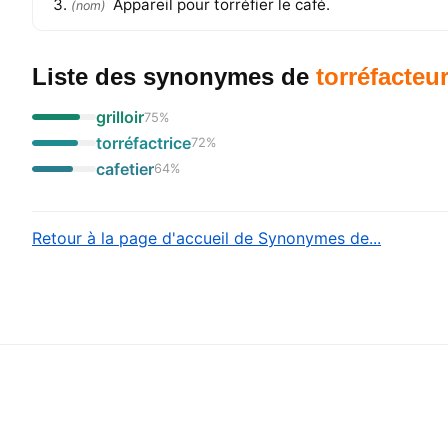
Appareil pour torréfier le café.
(
nom
)
Liste des synonymes
de
torréfacteu
grilloir
75
%
torréfactrice
72
%
cafetier
64
%
Retour à la page d'accueil de Synonymes de...