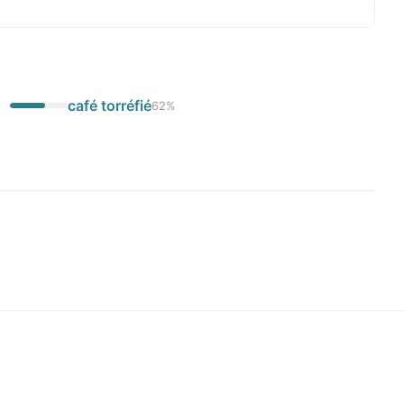
café torréfié
62
%