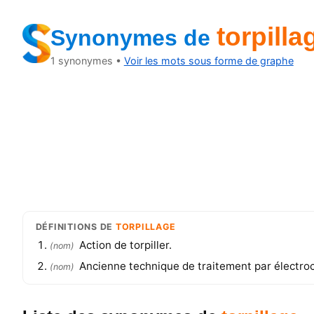
torpilla
Synonymes
de
1
synonymes •
Voir les mots sous forme de graphe
DÉFINITIONS
DE
TORPILLAGE
Action de torpiller.
(
nom
)
Ancienne technique de traitement par électroc
(
nom
)