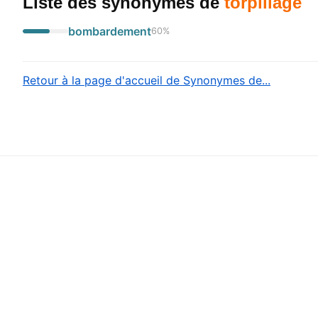
Liste des synonymes
de
torpillage
bombardement
60
%
Retour à la page d'accueil de Synonymes de...