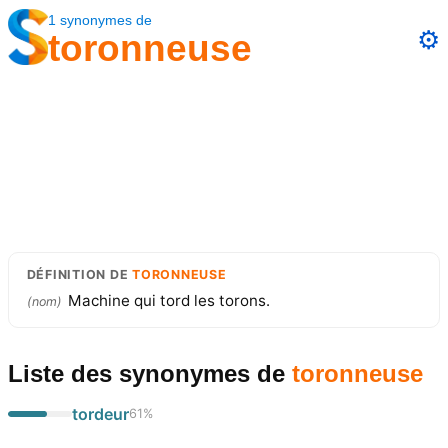
1
synonymes
de
⚙️
toronneuse
DÉFINITION
DE
TORONNEUSE
Machine qui tord les torons.
(
nom
)
Liste des synonymes
de
toronneuse
tordeur
61
%