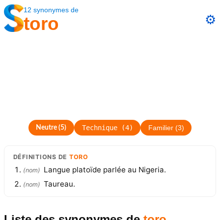
12
synonymes
de
⚙️
toro
Technique
(
4
)
Neutre
(
5
)
Familier
(
3
)
DÉFINITIONS
DE
TORO
Langue platoïde parlée au Nigeria.
(
nom
)
Taureau.
(
nom
)
Liste des synonymes
de
toro