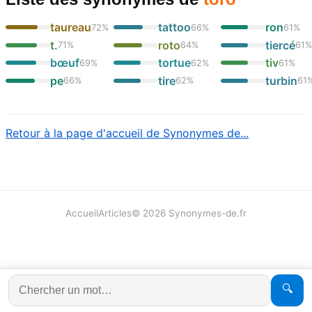
taureau
tattoo
ron
72
%
66
%
61
%
t.
roto
tiercé
71
%
64
%
61
bœuf
tortue
tiv
69
%
62
%
61
%
pe
tire
turbin
66
%
62
%
61
Retour à la page d'accueil de Synonymes de...
Accueil
Articles
©
2026
Synonymes-de.fr
🔍