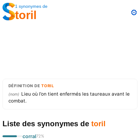
1
synonymes
de
⚙️
toril
DÉFINITION
DE
TORIL
Lieu où l’on tient enfermés les taureaux avant le
(
nom
)
combat.
Liste des synonymes
de
toril
corral
72
%