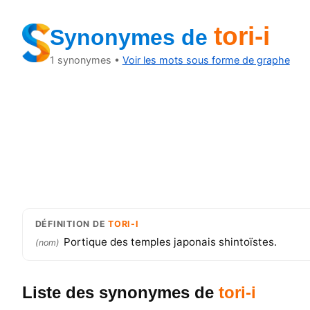
tori-i
Synonymes
de
1
synonymes •
Voir les mots sous forme de graphe
DÉFINITION
DE
TORI-I
Portique des temples japonais shintoïstes.
(
nom
)
Liste des synonymes
de
tori-i