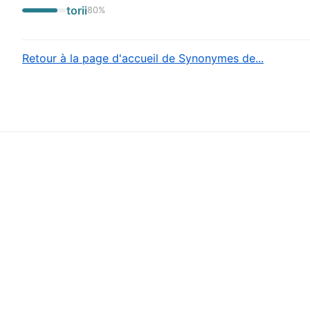
torii
80
%
Retour à la page d'accueil de Synonymes de...