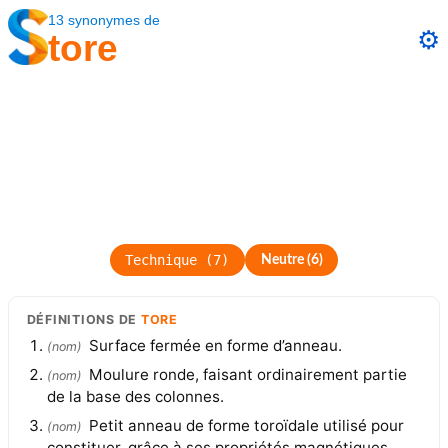
13
synonymes
de
⚙️
tore
Technique
(
7
)
Neutre
(
6
)
DÉFINITIONS
DE
TORE
Surface fermée en forme d’anneau.
(
nom
)
Moulure ronde, faisant ordinairement partie
(
nom
)
de la base des colonnes.
Petit anneau de forme toroïdale utilisé pour
(
nom
)
constituer, grâce à ses propriétés magnétiques,