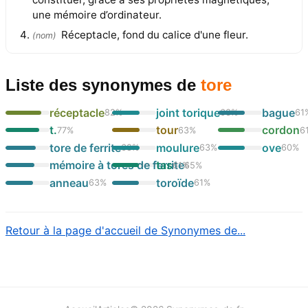
une mémoire d’ordinateur.
Réceptacle, fond du calice d'une fleur.
(
nom
)
Liste des synonymes
de
tore
réceptacle
joint torique
bague
82
%
63
%
61
t.
tour
cordon
77
%
63
%
6
tore de ferrite
moulure
ove
68
%
63
%
60
%
mémoire à tores de ferrite
tas
61
%
65
%
anneau
toroïde
63
%
61
%
Retour à la page d'accueil de Synonymes de...