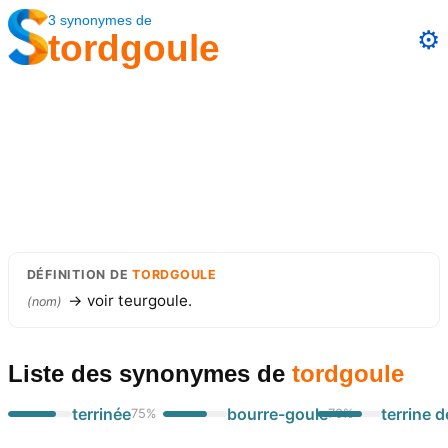
3
synonymes
de
⚙️
tordgoule
DÉFINITION
DE
TORDGOULE
→ voir teurgoule.
(
nom
)
Liste des synonymes
de
tordgoule
terrinée
bourre-goule
terrine de
75
%
70
%