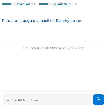
torche
guéridon
62
%
60
%
Retour à la page d'accueil de Synonymes de...
Accueil
Articles
©
2026
Synonymes-de.fr
🔍