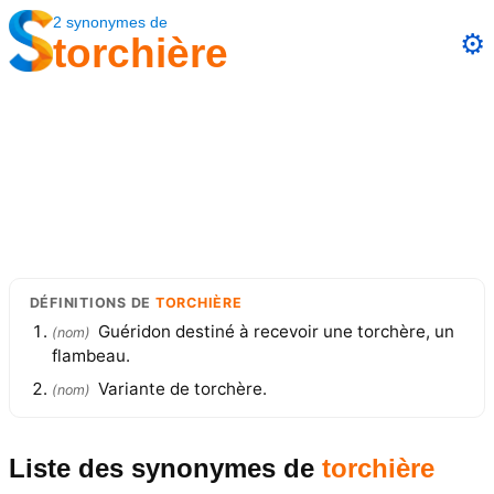
2
synonymes
de
⚙️
torchière
DÉFINITIONS
DE
TORCHIÈRE
Guéridon destiné à recevoir une torchère, un
(
nom
)
flambeau.
Variante de torchère.
(
nom
)
Liste des synonymes
de
torchière