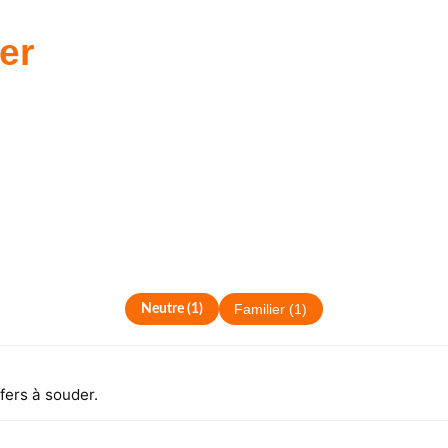
er
Neutre
(
1
)
Familier
(
1
)
fers à souder.