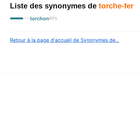
Liste des synonymes
de
torche-fer
torchon
65
%
Retour à la page d'accueil de Synonymes de...