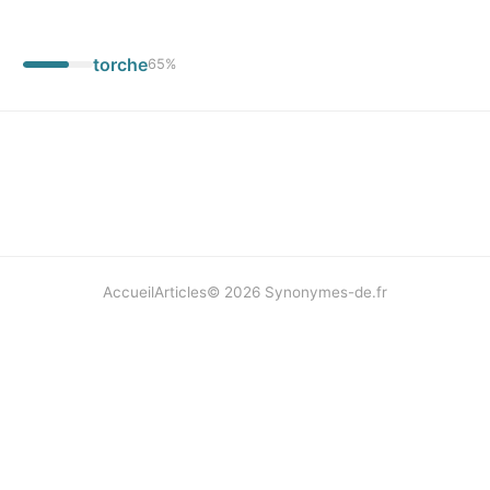
torche
65
%
Accueil
Articles
©
2026
Synonymes-de.fr