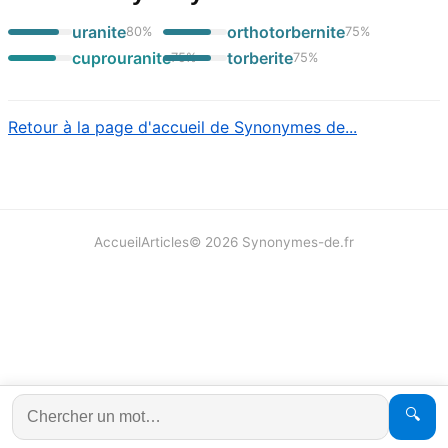
uranite
orthotorbernite
80
%
75
%
cuprouranite
torberite
75
%
75
%
Retour à la page d'accueil de Synonymes de...
Accueil
Articles
©
2026
Synonymes-de.fr
🔍