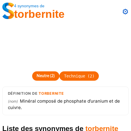
4
synonymes
de
⚙️
torbernite
Technique
(
2
)
Neutre
(
2
)
DÉFINITION
DE
TORBERNITE
Minéral composé de phosphate d’uranium et de
(
nom
)
cuivre.
Liste des synonymes
de
torbernite