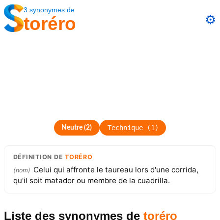
3
synonymes
de
⚙️
toréro
Technique
(
1
)
Neutre
(
2
)
DÉFINITION
DE
TORÉRO
Celui qui affronte le taureau lors d'une corrida,
(
nom
)
qu'il soit matador ou membre de la cuadrilla.
Liste des synonymes
de
toréro