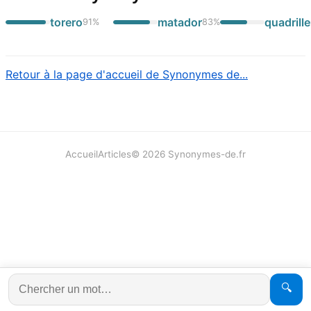
torero
matador
quadrille
91
%
83
%
Retour à la page d'accueil de Synonymes de...
Accueil
Articles
©
2026
Synonymes-de.fr
🔍