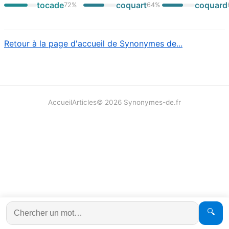
tocade
coquart
coquard
72
%
64
%
Retour à la page d'accueil de Synonymes de...
Accueil
Articles
©
2026
Synonymes-de.fr
🔍