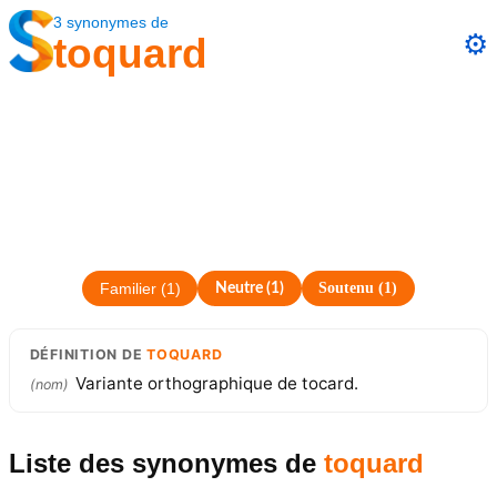
3
synonymes
de
⚙️
toquard
Soutenu
(
1
)
Familier
(
1
)
Neutre
(
1
)
DÉFINITION
DE
TOQUARD
Variante orthographique de tocard.
(
nom
)
Liste des synonymes
de
toquard