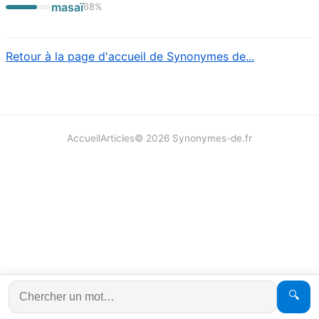
masaï
68
%
Retour à la page d'accueil de Synonymes de...
Accueil
Articles
©
2026
Synonymes-de.fr
🔍