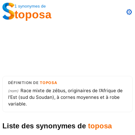
1
synonymes
de
⚙️
toposa
DÉFINITION
DE
TOPOSA
Race mixte de zébus, originaires de l’Afrique de
(
nom
)
l’Est (sud du Soudan), à cornes moyennes et à robe
variable.
Liste des synonymes
de
toposa