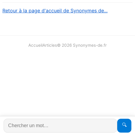
Retour à la page d'accueil de Synonymes de...
Accueil
Articles
©
2026
Synonymes-de.fr
🔍