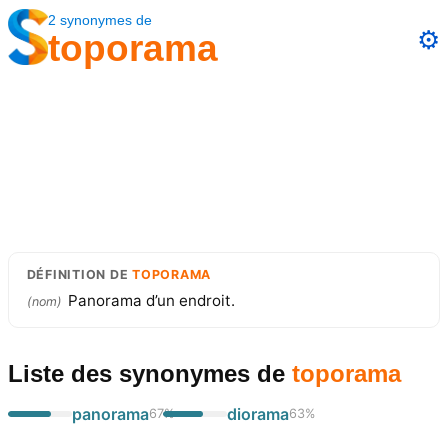
2
synonymes
de
⚙️
toporama
DÉFINITION
DE
TOPORAMA
Panorama d’un endroit.
(
nom
)
Liste des synonymes
de
toporama
panorama
diorama
67
%
63
%