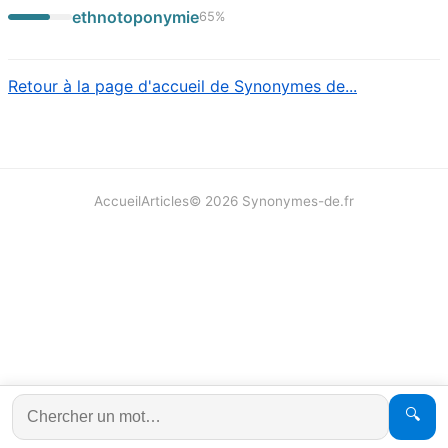
ethnotoponymie
65
%
Retour à la page d'accueil de Synonymes de...
Accueil
Articles
©
2026
Synonymes-de.fr
🔍