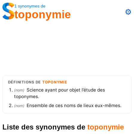
1
synonymes
de
⚙️
toponymie
DÉFINITIONS
DE
TOPONYMIE
Science ayant pour objet l’étude des
(
nom
)
toponymes.
Ensemble de ces noms de lieux eux-mêmes.
(
nom
)
Liste des synonymes
de
toponymie