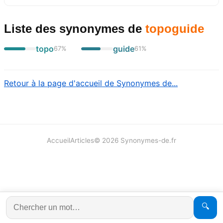
Liste des synonymes
de
topoguide
topo
guide
67
%
61
%
Retour à la page d'accueil de Synonymes de...
Accueil
Articles
©
2026
Synonymes-de.fr
🔍