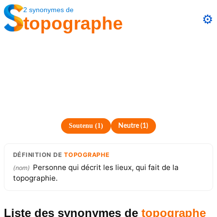
2
synonymes
de
⚙️
topographe
Soutenu
(
1
)
Neutre
(
1
)
DÉFINITION
DE
TOPOGRAPHE
Personne qui décrit les lieux, qui fait de la
(
nom
)
topographie.
Liste des synonymes
de
topographe