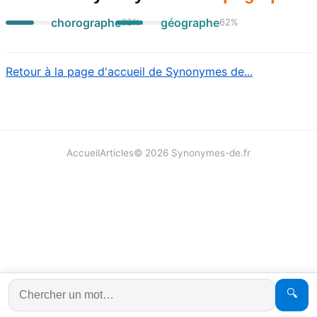
chorographe
géographe
62
%
62
%
Retour à la page d'accueil de Synonymes de...
Accueil
Articles
©
2026
Synonymes-de.fr
🔍