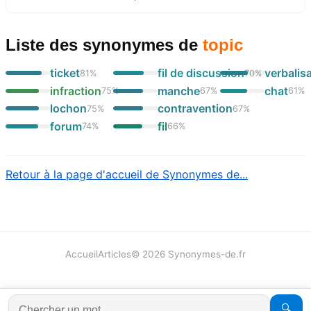
Liste des synonymes
de
topic
ticket
fil de discussion
verbalis
81
%
70
%
infraction
manche
chat
75
%
67
%
61
%
lochon
contravention
75
%
67
%
forum
fil
74
%
66
%
Retour à la page d'accueil de Synonymes de...
Accueil
Articles
©
2026
Synonymes-de.fr
🔍