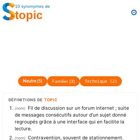
10
synonymes
de
⚙️
topic
Technique
(
2
)
Neutre
(
5
)
Familier
(
3
)
DÉFINITIONS
DE
TOPIC
Fil de discussion sur un forum internet ; suite
(
nom
)
de messages consécutifs autour d'un sujet donné
regroupés grâce à une interface qui en facilite la
lecture.
Contravention, souvent de stationnement.
(
nom
)