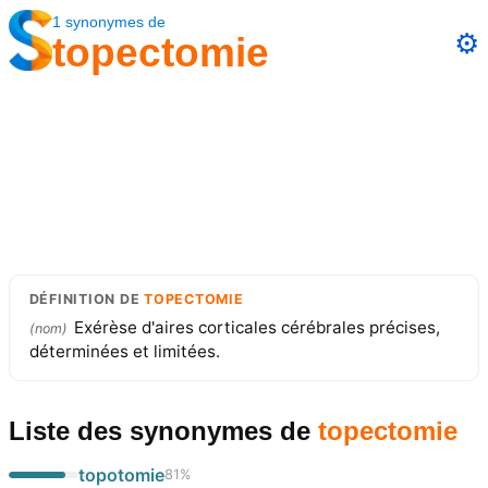
1
synonymes
de
⚙️
topectomie
DÉFINITION
DE
TOPECTOMIE
Exérèse d'aires corticales cérébrales précises,
(
nom
)
déterminées et limitées.
Liste des synonymes
de
topectomie
topotomie
81
%