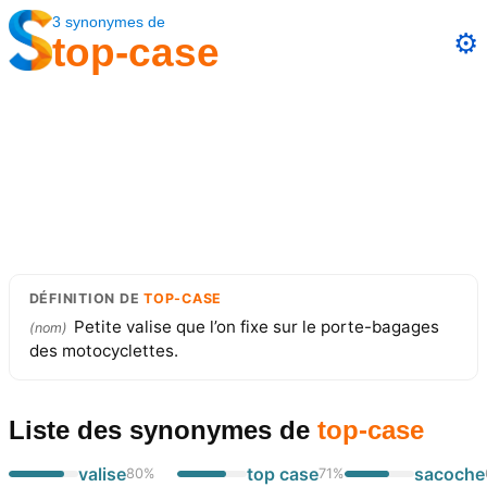
3
synonymes
de
⚙️
top-case
DÉFINITION
DE
TOP-CASE
Petite valise que l’on fixe sur le porte-bagages
(
nom
)
des motocyclettes.
Liste des synonymes
de
top-case
valise
top case
sacoche
80
%
71
%