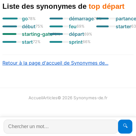
Liste des synonymes
de
top départ
go
démarrage
partanc
78
%
70
%
début
feu
starter
75
%
69
%
6
starting-gate
départ
72
%
69
%
start
sprint
72
%
66
%
Retour à la page d'accueil de Synonymes de...
Accueil
Articles
©
2026
Synonymes-de.fr
🔍