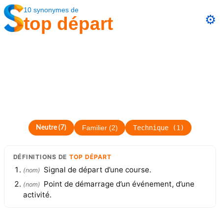
10
synonymes
de
⚙️
top départ
Technique
(
1
)
Neutre
(
7
)
Familier
(
2
)
DÉFINITIONS
DE
TOP DÉPART
Signal de départ d’une course.
(
nom
)
Point de démarrage d’un événement, d’une
(
nom
)
activité.