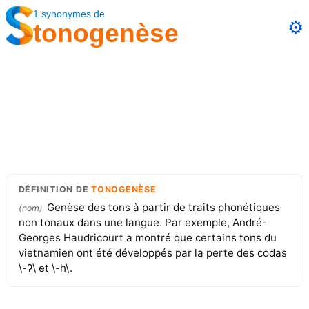
1
synonymes
de
⚙️
tonogenèse
DÉFINITION
DE
TONOGENÈSE
Genèse des tons à partir de traits phonétiques
(
nom
)
non tonaux dans une langue. Par exemple, André-
Georges Haudricourt a montré que certains tons du
vietnamien ont été développés par la perte des codas
\-ʔ\ et \-h\.