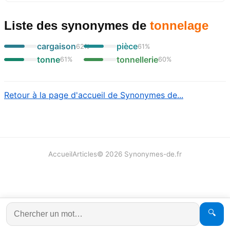
Liste des synonymes
de
tonnelage
cargaison
pièce
62
%
61
%
tonne
tonnellerie
61
%
60
%
Retour à la page d'accueil de Synonymes de...
Accueil
Articles
©
2026
Synonymes-de.fr
🔍