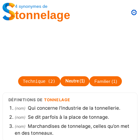
4
synonymes
de
⚙️
tonnelage
Technique
(
2
)
Neutre
(
1
)
Familier
(
1
)
DÉFINITIONS
DE
TONNELAGE
Qui concerne l'industrie de la tonnellerie.
(
nom
)
Se dit parfois à la place de tonnage.
(
nom
)
Marchandises de tonnelage, celles qu’on met
(
nom
)
en des tonneaux.