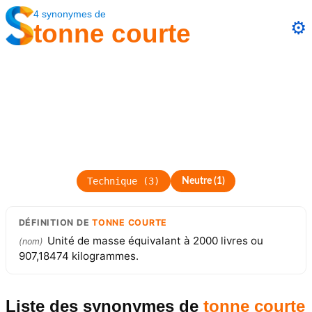
4
synonymes
de
⚙️
tonne courte
Technique
(
3
)
Neutre
(
1
)
DÉFINITION
DE
TONNE COURTE
Unité de masse équivalant à 2000 livres ou
(
nom
)
907,18474 kilogrammes.
Liste des synonymes
de
tonne courte