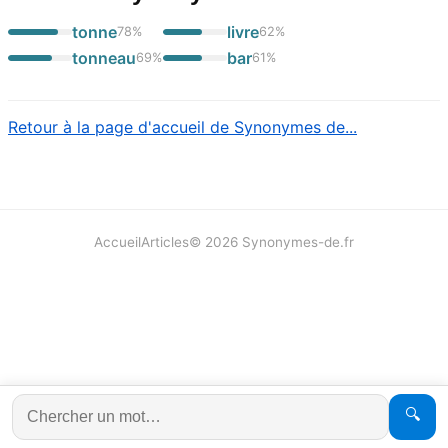
tonne
livre
78
%
62
%
tonneau
bar
69
%
61
%
Retour à la page d'accueil de Synonymes de...
Accueil
Articles
©
2026
Synonymes-de.fr
🔍