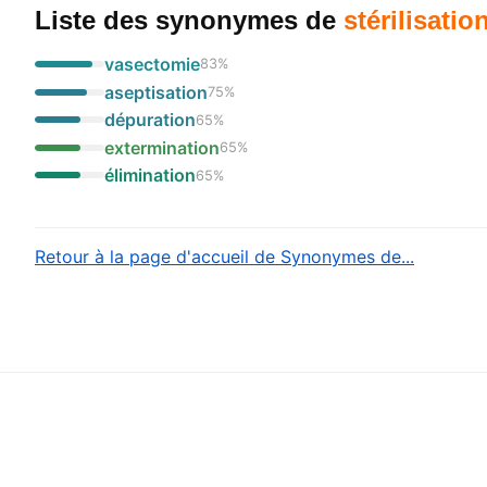
Liste des synonymes
de
stérilisatio
vasectomie
83
%
aseptisation
75
%
dépuration
65
%
extermination
65
%
élimination
65
%
Retour à la page d'accueil de Synonymes de...