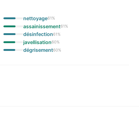
nettoyage
61
%
assainissement
61
%
désinfection
61
%
javellisation
60
%
dégrisement
60
%