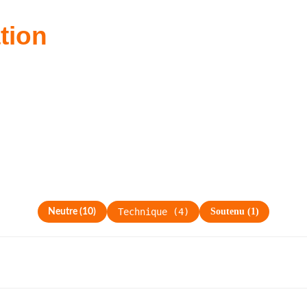
ation
Technique
(
4
)
Soutenu
(
1
)
Neutre
(
10
)