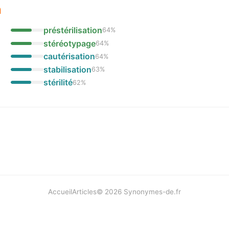
n
préstérilisation
64
%
stéréotypage
64
%
cautérisation
64
%
stabilisation
63
%
stérilité
62
%
Accueil
Articles
©
2026
Synonymes-de.fr