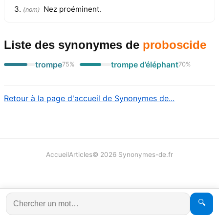
Nez proéminent.
(
nom
)
Liste des synonymes
de
proboscide
trompe
trompe d’éléphant
75
%
70
%
Retour à la page d'accueil de Synonymes de...
Accueil
Articles
©
2026
Synonymes-de.fr
🔍