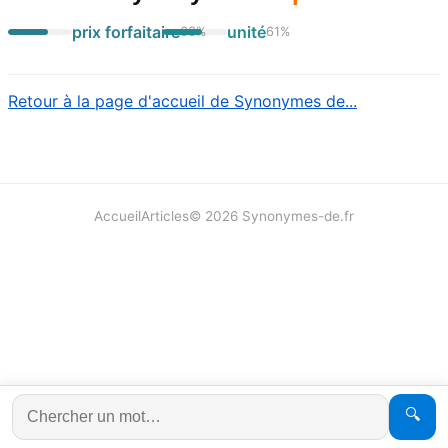
prix forfaitaire
unité
63
%
61
%
Retour à la page d'accueil de Synonymes de...
Accueil
Articles
©
2026
Synonymes-de.fr
🔍