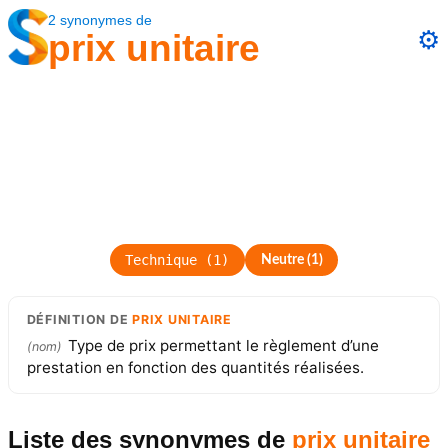
2
synonymes
de
⚙️
prix unitaire
Technique
(
1
)
Neutre
(
1
)
DÉFINITION
DE
PRIX UNITAIRE
Type de prix permettant le règlement d’une
(
nom
)
prestation en fonction des quantités réalisées.
Liste des synonymes
de
prix unitaire