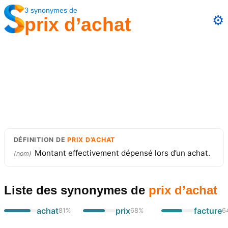
3
synonymes
de
⚙️
prix d’achat
DÉFINITION
DE
PRIX D’ACHAT
Montant effectivement dépensé lors d’un achat.
(
nom
)
Liste des synonymes
de
prix d’achat
achat
prix
facture
81
%
68
%
6