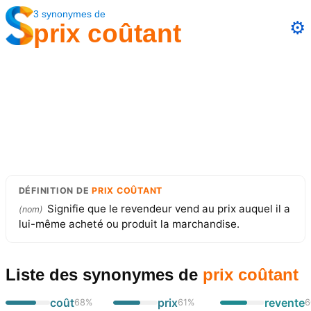
3
synonymes
de
⚙️
prix coûtant
DÉFINITION
DE
PRIX COÛTANT
Signifie que le revendeur vend au prix auquel il a
(
nom
)
lui-même acheté ou produit la marchandise.
Liste des synonymes
de
prix coûtant
coût
prix
revente
68
%
61
%
6