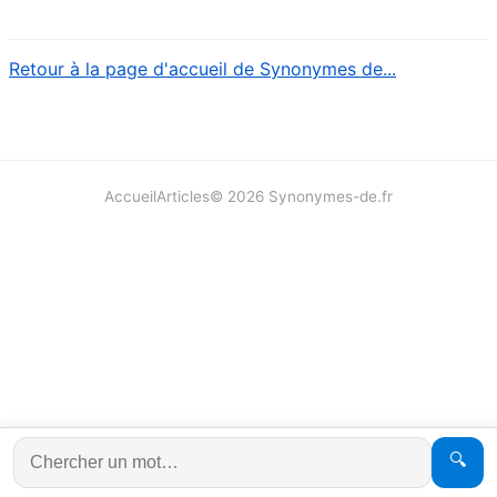
Retour à la page d'accueil de Synonymes de...
Accueil
Articles
©
2026
Synonymes-de.fr
🔍