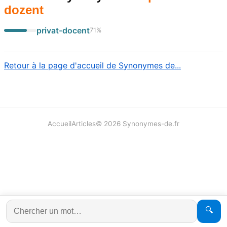
dozent
privat-docent
71
%
Retour à la page d'accueil de Synonymes de...
Accueil
Articles
©
2026
Synonymes-de.fr
🔍