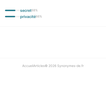
secret
68
%
privacité
66
%
Accueil
Articles
©
2026
Synonymes-de.fr