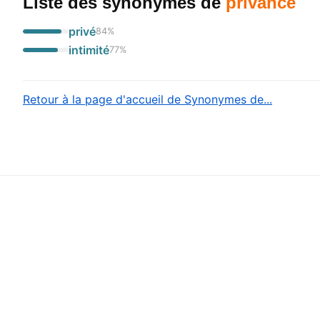
Liste des synonymes
de
privance
privé
84
%
intimité
77
%
Retour à la page d'accueil de Synonymes de...