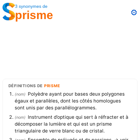
3
synonymes
de
⚙️
prisme
DÉFINITIONS
DE
PRISME
Polyèdre ayant pour bases deux polygones
(
nom
)
égaux et parallèles, dont les côtés homologues
sont unis par des parallélogrammes.
Instrument d’optique qui sert à réfracter et à
(
nom
)
décomposer la lumière et qui est un prisme
triangulaire de verre blanc ou de cristal.
Ensemble de préjugés et de passions. → voir