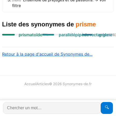
(
nom
)
filtre
Liste des synonymes
de
prisme
prismatoïde
parallélépipède rectangle
grisme
77
%
72
6
%
Retour à la page d'accueil de Synonymes de...
Accueil
Articles
©
2026
Synonymes-de.fr
🔍