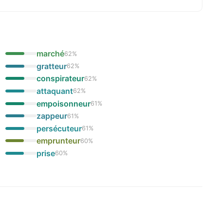
marché
62
%
gratteur
62
%
conspirateur
62
%
attaquant
62
%
empoisonneur
61
%
zappeur
61
%
persécuteur
61
%
emprunteur
60
%
prise
60
%