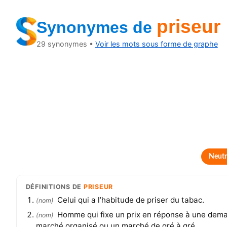
priseur
Synonymes
de
29
synonymes •
Voir les mots sous forme de graphe
Neutr
DÉFINITIONS
DE
PRISEUR
Celui qui a l’habitude de priser du tabac.
(
nom
)
Homme qui fixe un prix en réponse à une deman
(
nom
)
marché organisé ou un marché de gré à gré.