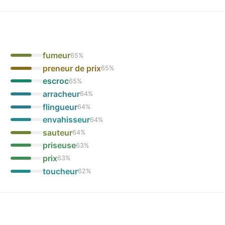
fumeur
65
%
preneur de prix
65
%
escroc
65
%
arracheur
64
%
flingueur
64
%
envahisseur
64
%
sauteur
64
%
priseuse
63
%
prix
63
%
toucheur
62
%