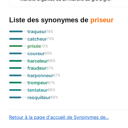
Liste des synonymes
de
priseur
traqueur
74
%
catcheur
73
%
prisée
72
%
coureur
69
%
harceleur
68
%
fraudeur
67
%
harponneur
67
%
trompeur
67
%
tentateur
66
%
resquilleur
66
%
Retour à la page d'accueil de Synonymes de...