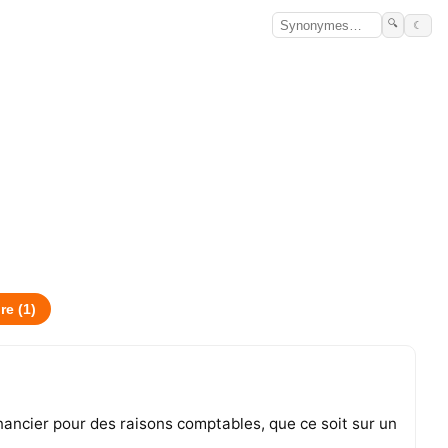
🔍
☾
ire
(
1
)
nancier pour des raisons comptables, que ce soit sur un