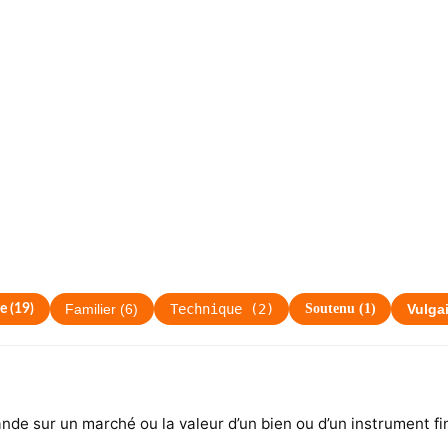
Technique
(
2
)
Soutenu
(
1
)
e
(
19
)
Familier
(
6
)
Vulga
de sur un marché ou la valeur d’un bien ou d’un instrument fi