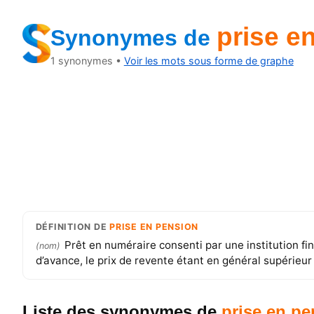
prise e
Synonymes
de
1
synonymes •
Voir les mots sous forme de graphe
DÉFINITION
DE
PRISE EN PENSION
Prêt en numéraire consenti par une institution fi
(
nom
)
d’avance, le prix de revente étant en général supérieur 
Liste des synonymes
de
prise en pe