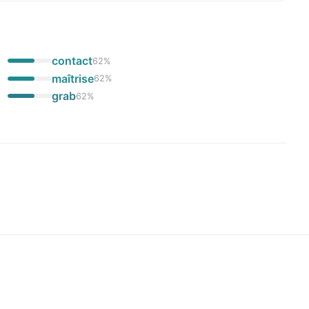
contact
62
%
maîtrise
62
%
grab
62
%