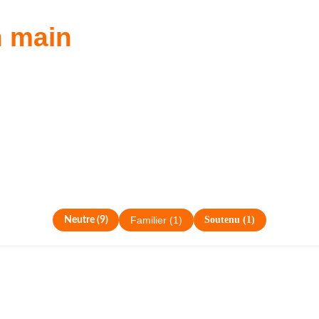
n main
Soutenu
(
1
)
Neutre
(
9
)
Familier
(
1
)