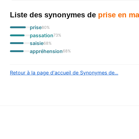
Liste des synonymes
de
prise en ma
prise
80
%
passation
73
%
saisie
68
%
appréhension
68
%
Retour à la page d'accueil de Synonymes de...