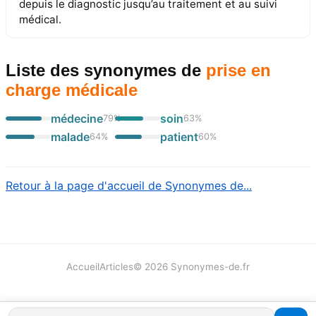
depuis le diagnostic jusqu’au traitement et au suivi
médical.
Liste des synonymes
de
prise en
charge médicale
médecine
soin
79
%
63
%
malade
patient
64
%
60
%
Retour à la page d'accueil de Synonymes de...
Accueil
Articles
©
2026
Synonymes-de.fr