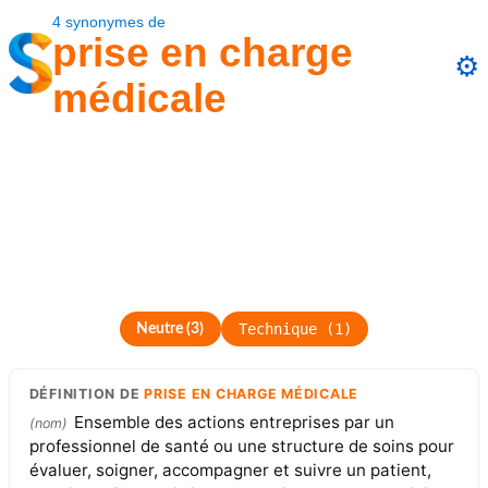
4
synonymes
de
prise en charge
⚙️
médicale
Technique
(
1
)
Neutre
(
3
)
DÉFINITION
DE
PRISE EN CHARGE MÉDICALE
Ensemble des actions entreprises par un
(
nom
)
professionnel de santé ou une structure de soins pour
évaluer, soigner, accompagner et suivre un patient,