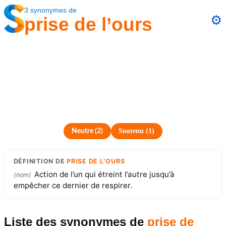
3
synonymes
de
⚙️
prise de l’ours
Soutenu
(
1
)
Neutre
(
2
)
DÉFINITION
DE
PRISE DE L’OURS
Action de l’un qui étreint l’autre jusqu’à
(
nom
)
empêcher ce dernier de respirer.
Liste des synonymes
de
prise de